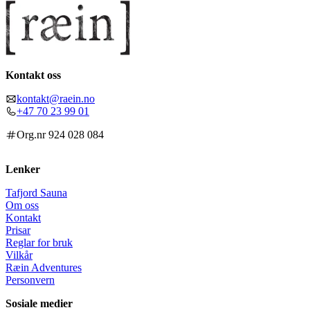
Kontakt oss
kontakt@raein.no
+47 70 23 99 01
Org.nr 924 028 084
Lenker
Tafjord Sauna
Om oss
Kontakt
Prisar
Reglar for bruk
Vilkår
Ræin Adventures
Personvern
Sosiale medier