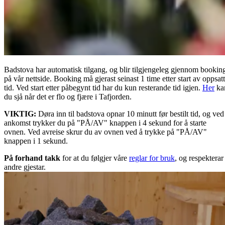
Badstova har automatisk tilgang, og blir tilgjengeleg gjennom bookin
på vår nettside. Booking må gjerast seinast 1 time etter start av oppsatt
tid. Ved start etter påbegynt tid har du kun resterande tid igjen.
Her
ka
du sjå når det er flo og fjære i Tafjorden.
VIKTIG:
Døra inn til badstova opnar 10 minutt før bestilt tid, og ved
ankomst trykker du på "PÅ/AV" knappen i 4 sekund for å starte
ovnen. Ved avreise skrur du av ovnen ved å trykke på "PÅ/AV"
knappen i 1 sekund.
På forhand takk
for at du følgjer våre
reglar for bruk
, og respekterar
andre gjestar.